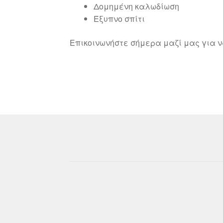
Δομημένη καλωδίωση
Έξυπνο σπίτι
Επικοινωνήστε σήμερα μαζί μας για 
© Kourakos Security & Telecom 2026
Powered by
Papaki Managed WordPress