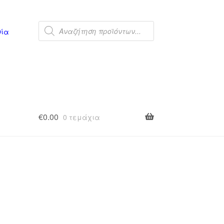
Products
search
νία
€
0.00
0 τεμάχια