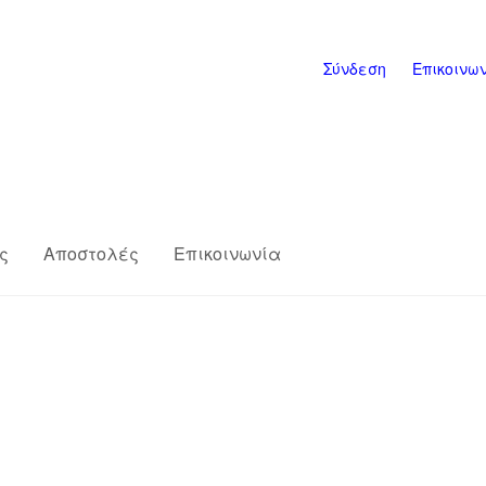
Σύνδεση
Επικοινω
ς
Αποστολές
Επικοινωνία
s
Επικοινωνία
Η εταιρία μας
Καλάθι
ης
Πληρωμές
Σύνδεση