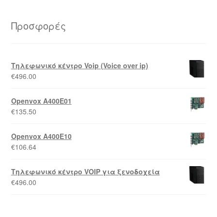
Προσφορές
Τηλεφωνικό κέντρο Voip (Voice over ip)
€
496.00
Openvox A400E01
€
135.50
Openvox A400E10
€
106.64
Τηλεφωνικό κέντρο VOIP για ξενοδοχεία
€
496.00