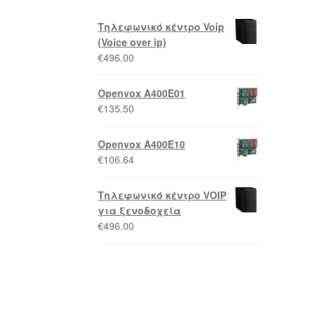
Τηλεφωνικό κέντρο Voip
(Voice over ip)
€
496.00
Openvox A400E01
€
135.50
Openvox A400E10
€
106.64
Τηλεφωνικό κέντρο VOIP
για ξενοδοχεία
€
496.00