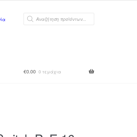
Products
search
νία
€
0.00
0 τεμάχια