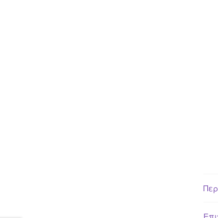
Περ
Επι