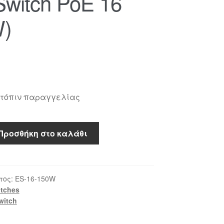
witch PoE 16
W)
ατόπιν παραγγελίας
Προσθήκη στο καλάθι
τος:
ES-16-150W
tches
witch