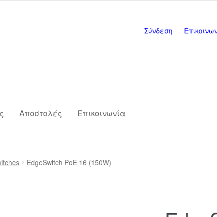
Σύνδεση
Επικοινω
ς
Αποστολές
Επικοινωνία
s
Επικοινωνία
Η εταιρία μας
Καλάθι
itches
EdgeSwitch PoE 16 (150W)
ης
Πληρωμές
Σύνδεση