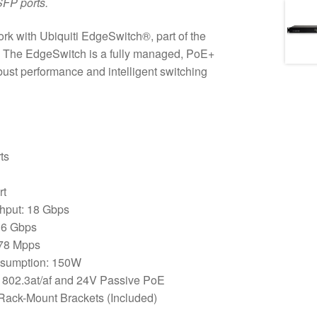
SFP ports.
rk with Ubiquiti EdgeSwitch®, part of the
 The EdgeSwitch is a fully managed, PoE+
obust performance and intelligent switching
ts
rt
hput: 18 Gbps
36 Gbps
.78 Mpps
sumption: 150W
802.3at/af and 24V Passive PoE
Rack-Mount Brackets (Included)