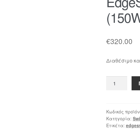
EdgeS
(150
€
320.00
Διαθέσιμο κ
EdgeSwitch
PoE
16
(150W)
ποσότητα
Κωδικός προϊόν
Κατηγορία:
Swi
Ετικέτα:
edges