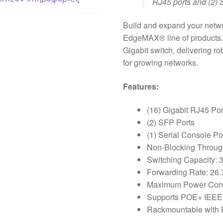
RJ45 ports and (2) 
Build and expand your netwo
EdgeMAX® line of products.
Gigabit switch, delivering r
for growing networks.
Features:
(16) Gigabit RJ45 Por
(2) SFP Ports
(1) Serial Console Po
Non-Blocking Throug
Switching Capacity: 
Forwarding Rate: 26
Maximum Power Con
Supports POE+ IEEE 
Rackmountable with 