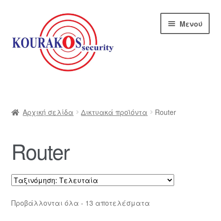
Απευθείας
Μετάβαση
Μενού
μετάβαση
σε
στην
περιεχόμενο
πλοήγηση
Αρχική
Blog
Αρχική σελίδα
Δικτυακά προϊόντα
Router
Αποστολές
Router
Αρχική – kourakos
Επικοινωνία
Sorted
Προβάλλονται όλα - 13 αποτελέσματα
by
Η εταιρία μας