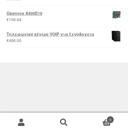
Openvox A400E10
€
106.64
Τηλεφωνικό κέντρο VOIP για ξενοδοχεία
€
496.00
© Kourakos Security & Telecom 2026
Powered by
Papaki Managed WordPress with
WooCommerce
0
Products