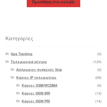
Προσθήκη στο καλάθι
Κατηγορίες
Gps Tracking
(3)
Τηλεφωνικά κέντρα
(123)
Ασύρματες συσκευές Voip
(2)
Κάρτες IP τηλεφωνίας
(69)
Κάρτες GSM/WCDMA
(9)
Κάρτες ISDN BRI
(13)
Κάρτες ISDN PRI
(14)