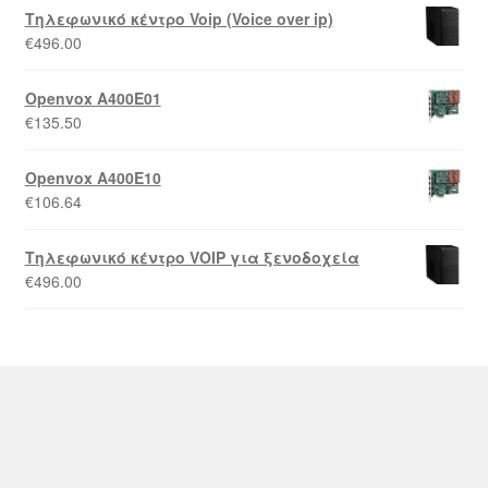
Τηλεφωνικό κέντρο Voip (Voice over ip)
€
496.00
Openvox A400E01
€
135.50
Openvox A400E10
€
106.64
Τηλεφωνικό κέντρο VOIP για ξενοδοχεία
€
496.00
© Kourakos Security & Telecom 2026
Powered by
Papaki Managed WordPress with