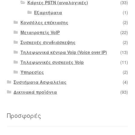
Κάρτες PSTN (αναλογικές)
(33)
Εξαρτήματα
(1)
Κονσόλες επέκτασης
(2)
Μετατροπείς VoIP
(22)
Συσκευές συνδιάσκεψης
(2)
Τηλεφωνικά κέντρα Voip (Voice over IP)
(13)
Τηλεφωνικές συσκευές Voip
(11)
Υπηρεσίες
(2)
Συστήματα Ασφαλείας
(4)
Δικτυακά προϊόντα
(93)
Προσφορές