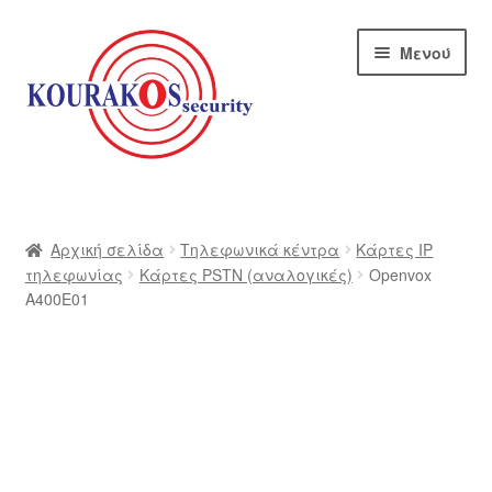
Απευθείας
Μετάβαση
Μενού
μετάβαση
σε
στην
περιεχόμενο
πλοήγηση
Αρχική
Blog
Αρχική σελίδα
Τηλεφωνικά κέντρα
Κάρτες IP
τηλεφωνίας
Κάρτες PSTN (αναλογικές)
Openvox
A400E01
Αποστολές
Αρχική – kourakos
Επικοινωνία
Η εταιρία μας