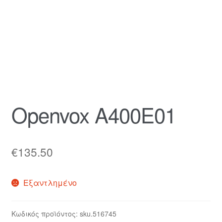
Καλάθι
Ολοκλήρωση παραγγελίας
Όροι Χρήσης
Πληρωμές
Openvox A400E01
Σύνδεση
€
135.50
Εξαντλημένο
Κωδικός προϊόντος:
sku.516745