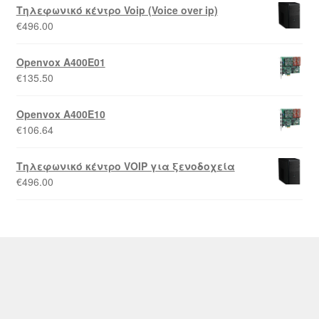
Τηλεφωνικό κέντρο Voip (Voice over ip)
€
496.00
Openvox A400E01
€
135.50
Openvox A400E10
€
106.64
Τηλεφωνικό κέντρο VOIP για ξενοδοχεία
€
496.00
© Kourakos Security & Telecom 2026
Powered by
Papaki Managed WordPress with