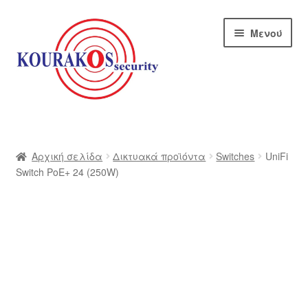
Απευθείας
Μετάβαση
Μενού
μετάβαση
σε
στην
περιεχόμενο
πλοήγηση
Αρχική
Blog
Αρχική σελίδα
Δικτυακά προϊόντα
Switches
UniFi
Switch PoE+ 24 (250W)
Αποστολές
Αρχική – kourakos
Επικοινωνία
Η εταιρία μας