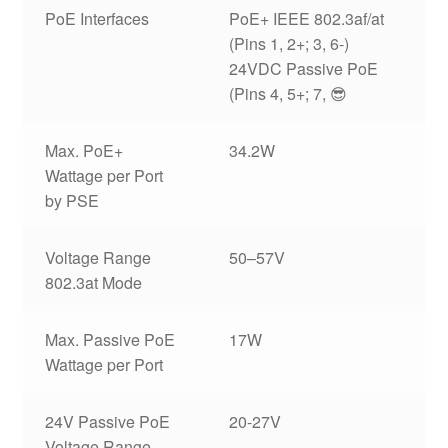
PoE Interfaces
PoE+ IEEE 802.3af/at
(Pins 1, 2+; 3, 6-)
24VDC Passive PoE
(Pins 4, 5+; 7, 😎
Max. PoE+
34.2W
Wattage per Port
by PSE
Voltage Range
50–57V
802.3at Mode
Max. Passive PoE
17W
Wattage per Port
24V Passive PoE
20-27V
Voltage Range