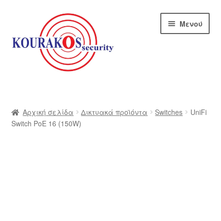
Απευθείας
Μετάβαση
Μενού
μετάβαση
σε
στην
περιεχόμενο
πλοήγηση
Αρχική
Blog
Αρχική σελίδα
Δικτυακά προϊόντα
Switches
UniFi
Switch PoE 16 (150W)
Αποστολές
Αρχική – kourakos
Επικοινωνία
Η εταιρία μας