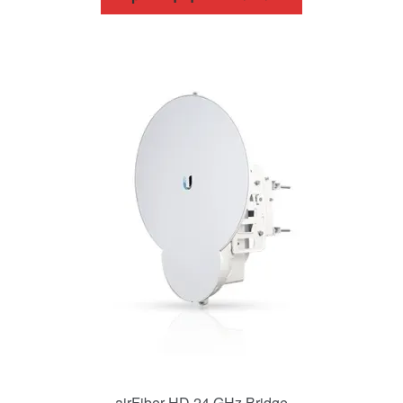
airFiber HD 24 GHz Bridge