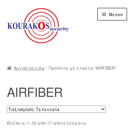
Απευθείας
Μετάβαση
Μενού
μετάβαση
σε
στην
περιεχόμενο
πλοήγηση
Αρχική
Blog
Αρχική σελίδα
Προϊόντα με ετικέτα “AIRFIBER”
Αποστολές
AIRFIBER
Αρχική – kourakos
Επικοινωνία
Sorted
Βλέπετε 1–16 από 17 αποτελέσματα
by
Η εταιρία μας