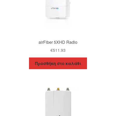
airFiber 5XHD Radio
€
511.93
Προσθήκη στο καλάθι