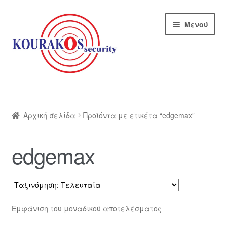
Απευθείας
Μετάβαση
Μενού
μετάβαση
σε
στην
περιεχόμενο
πλοήγηση
Αρχική
Blog
Αρχική σελίδα
Προϊόντα με ετικέτα “edgemax”
Αποστολές
edgemax
Αρχική – kourakos
Επικοινωνία
Εμφάνιση του μοναδικού αποτελέσματος
Η εταιρία μας