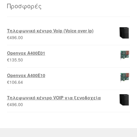
Προσφορές
Τηλεφωνικό κέντρο Voip (Voice over ip)
€
496.00
Openvox A400E01
€
135.50
Openvox A400E10
€
106.64
Τηλεφωνικό κέντρο VOIP για ξενοδοχεία
€
496.00