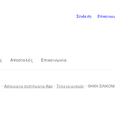
Σύνδεση
Επικοινω
ς
Αποστολές
Επικοινωνία
s
Επικοινωνία
Η εταιρία μας
Καλάθι
ς
Ασύρματα συστήματα Ajax
Τηλεχειρισμός
ΘΗΚΗ ΣΙΛΙΚΟΝΗ
ης
Πληρωμές
Σύνδεση