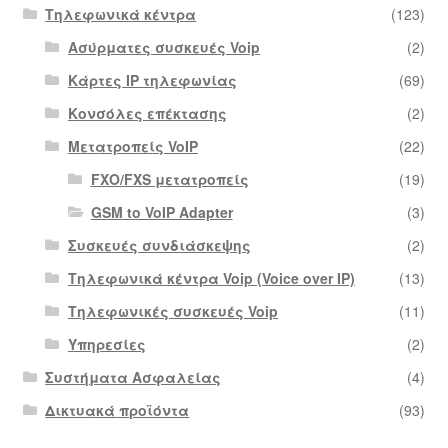
Τηλεφωνικά κέντρα
(123)
Ασύρματες συσκευές Voip
(2)
Κάρτες IP τηλεφωνίας
(69)
Κονσόλες επέκτασης
(2)
Μετατροπείς VoIP
(22)
FXO/FXS μετατροπείς
(19)
GSM to VoIP Adapter
(3)
Συσκευές συνδιάσκεψης
(2)
Τηλεφωνικά κέντρα Voip (Voice over IP)
(13)
Τηλεφωνικές συσκευές Voip
(11)
Υπηρεσίες
(2)
Συστήματα Ασφαλείας
(4)
Δικτυακά προϊόντα
(93)