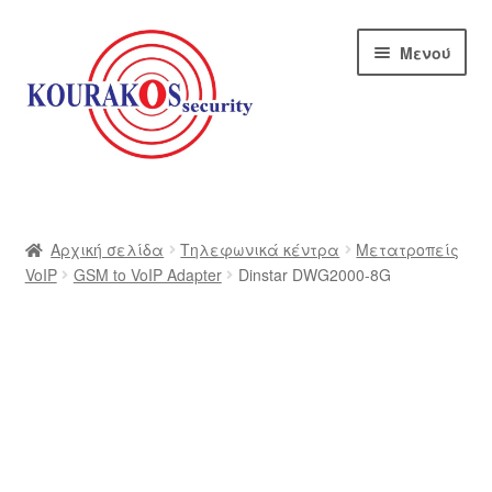
Απευθείας
Μετάβαση
Μενού
μετάβαση
σε
στην
περιεχόμενο
πλοήγηση
Αρχική
Blog
Αρχική σελίδα
Τηλεφωνικά κέντρα
Μετατροπείς
VoIP
GSM to VoIP Adapter
Dinstar DWG2000-8G
Αποστολές
Αρχική – kourakos
Επικοινωνία
Η εταιρία μας