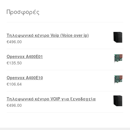
Προσφορές
Τηλεφωνικό κέντρο Voip (Voice over ip)
€
496.00
Openvox A400E01
€
135.50
Openvox A400E10
€
106.64
Τηλεφωνικό κέντρο VOIP για ξενοδοχεία
€
496.00