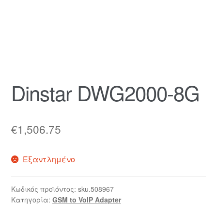
Καλάθι
Ολοκλήρωση παραγγελίας
Όροι Χρήσης
Dinstar DWG2000-8G
Πληρωμές
Σύνδεση
€
1,506.75
Εξαντλημένο
Κωδικός προϊόντος:
sku.508967
Κατηγορία:
GSM to VoIP Adapter