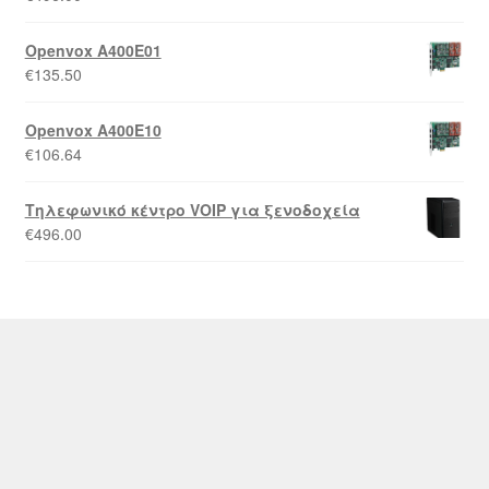
Openvox A400E01
€
135.50
Openvox A400E10
€
106.64
Τηλεφωνικό κέντρο VOIP για ξενοδοχεία
€
496.00
© Kourakos Security & Telecom 2026
Powered by
Papaki Managed WordPress with
WooCommerce