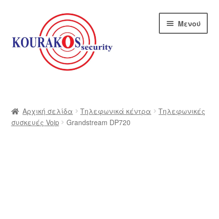
Απευθείας
Μετάβαση
Μενού
μετάβαση
σε
στην
περιεχόμενο
πλοήγηση
Αρχική
Blog
Αρχική σελίδα
Τηλεφωνικά κέντρα
Τηλεφωνικές
συσκευές Voip
Grandstream DP720
Αποστολές
Αρχική – kourakos
Επικοινωνία
Η εταιρία μας