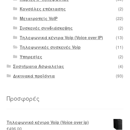
Κονσόλες επέκτασης
(2)
Μετατροπείς VoIP
(22)
Συσκευές συνδιάσκεψης
(2)
Τηλεφωνικά κέντρα Voip (Voice over IP)
(13)
Τηλεφωνικές συσκευές Voip
(11)
Υπηρεσίες
(2)
Συστήματα Ασφαλείας
(4)
Δικτυακά προϊόντα
(93)
Προσφορές
Τηλεφωνικό κέντρο Voip (Voice over ip)
€
496.00