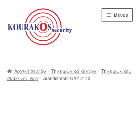
Απευθείας
Μετάβαση
Μενού
μετάβαση
σε
στην
περιεχόμενο
πλοήγηση
Αρχική
Blog
Αρχική σελίδα
Τηλεφωνικά κέντρα
Τηλεφωνικές
συσκευές Voip
Grandstream GXP 2140
Αποστολές
Αρχική – kourakos
Επικοινωνία
Η εταιρία μας