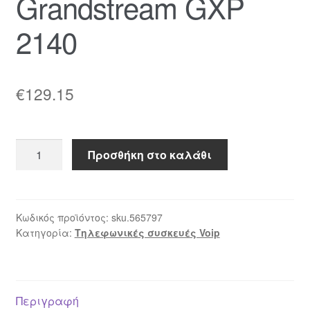
Grandstream GXP
2140
€
129.15
Grandstream
Προσθήκη στο καλάθι
GXP
2140
ποσότητα
Κωδικός προϊόντος:
sku.565797
Κατηγορία:
Τηλεφωνικές συσκευές Voip
Περιγραφή