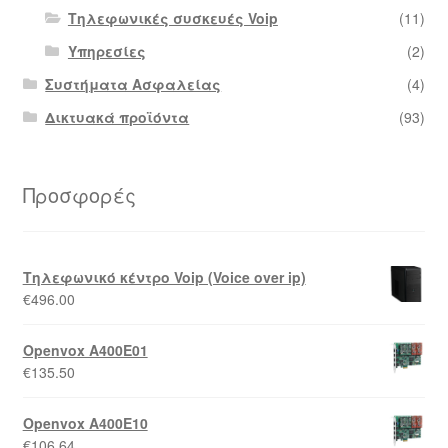
Τηλεφωνικές συσκευές Voip
(11)
Υπηρεσίες
(2)
Συστήματα Ασφαλείας
(4)
Δικτυακά προϊόντα
(93)
Προσφορές
Τηλεφωνικό κέντρο Voip (Voice over ip)
€
496.00
Openvox A400E01
€
135.50
Openvox A400E10
€
106.64