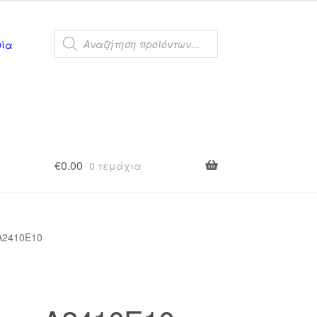
Products
search
νία
€
0.00
0 τεμάχια
A2410E10