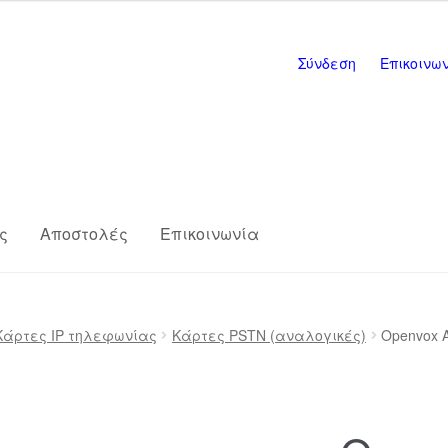
Σύνδεση
Επικοινω
ς
Αποστολές
Επικοινωνία
s
Επικοινωνία
Η εταιρία μας
Καλάθι
Κάρτες IP τηλεφωνίας
Κάρτες PSTN (αναλογικές)
Openvox 
ης
Πληρωμές
Σύνδεση