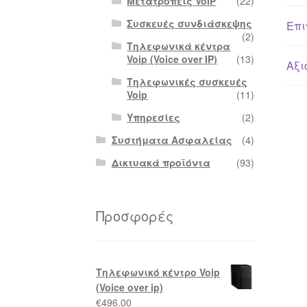
Μετατροπείς VoIP
(22)
Συσκευές συνδιάσκεψης
Επι
(2)
Τηλεφωνικά κέντρα
Voip (Voice over IP)
(13)
Αξι
Τηλεφωνικές συσκευές
Voip
(11)
Υπηρεσίες
(2)
Συστήματα Ασφαλείας
(4)
Δικτυακά προϊόντα
(93)
Προσφορές
Τηλεφωνικό κέντρο Voip
(Voice over ip)
€
496.00