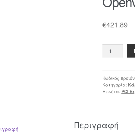
Open
€
421.89
Openvox
A2410E10
ποσότητα
Κωδικός προϊόν
Κατηγορία:
Κά
Ετικέτα:
PCI Ex
Περιγραφή
ιγραφή