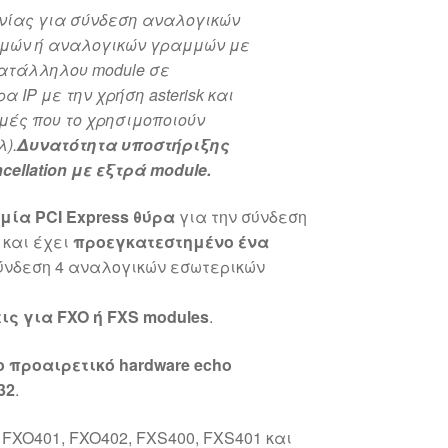
νίας για σύνδεση αναλογικών
μών ή αναλογικών γραμμών με
κατάλληλου module σε
 IP με την χρήση asterisk και
ομές που το χρησιμοποιούν
λ).
Δυνατότητα υποστήριξης
cellation με εξτρά module.
ί
μία
PCI
Express θύρα
για την σύνδεση
 και έχει
προεγκατεστημένο ένα
ύνδεση 4 αναλογικών εσωτερικών
εις για
FXO
ή
FXS
modules
.
ο προαιρετικό hardware echo
32
.
 FXO401, FXO402, FXS400, FXS401 και