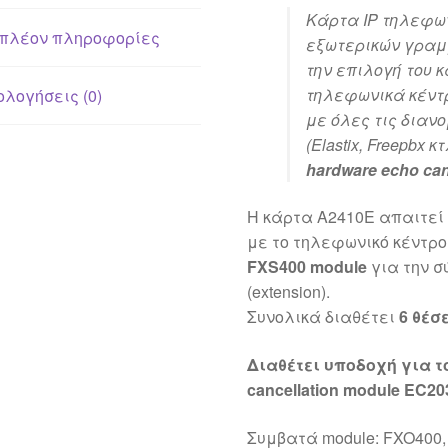
Κάρτα IP τηλεφω
πλέον πληροφορίες
εξωτερικών γραμ
την επιλογή του 
τηλεφωνικά κέντρα
ολογήσεις (0)
με όλες τις διαν
(Elastix, Freepbx κτ
hardware echo can
H κάρτα A2410E απαιτε
με το τηλεφωνικό κέντρο
FXS400 module
για την σ
(extension).
Συνολικά διαθέτει
6 θέσ
Διαθέτει υποδοχή για τ
cancellation module EC20
Συμβατά module: FXO400,