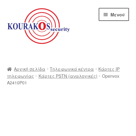
Απευθείας
Μετάβαση
Μενού
μετάβαση
σε
στην
περιεχόμενο
πλοήγηση
Αρχική
Blog
Αρχική σελίδα
Τηλεφωνικά κέντρα
Κάρτες IP
τηλεφωνίας
Κάρτες PSTN (αναλογικές)
Openvox
A2410P01
Αποστολές
Αρχική – kourakos
Επικοινωνία
Η εταιρία μας