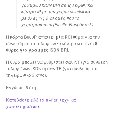
γραμμών
ISDN
BRI
σε τηλεφωνικά
κέντρα IP με την χρήση asterisk και
με όλες τις διανομές που το
χρησιμοποιούν (Elastix, Freepbx κτλ).
H κάρτα B800P απαιτεί
μία
PCI
θύρα
για την
σύνδεση με το τηλεφωνικό κέντρο και έχει
8
θύρες για γραμμές
ISDN
BRI
.
Η θύρα μπορεί να ρυθμιστεί σαν NT (για σύνδεση
τηλεφώνων
ISDN
) ή σαν TE (για σύνδεση στο
τηλεφωνικό δίκτυο).
Εγγύηση: 5 έτη
Κατεβάστε εδώ τα πλήρη τεχνικά
χαρακτηριστικά