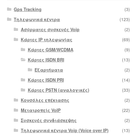
Gps Tracking
(3)
Τηλεφωνικά κέντρα
(123)
Ασύρματες συσκευές Voip
(2)
Κάρτες IP τηλεφωνίας
(69)
Κάρτες GSM/WCDMA
(9)
Κάρτες ISDN BRI
(13)
Εξαρτήματα
(2)
Κάρτες ISDN PRI
(14)
Κάρτες PSTN (αναλογικές)
(33)
Κονσόλες επέκτασης
(2)
Μετατροπείς VoIP
(22)
Συσκευές συνδιάσκεψης
(2)
Τηλεφωνικά κέντρα Voip (Voice over IP)
(13)