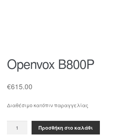
Καλάθι
Ολοκλήρωση παραγγελίας
Όροι Χρήσης
Openvox B800P
Πληρωμές
Σύνδεση
€
615.00
Διαθέσιμο κατόπιν παραγγελίας
Openvox
Προσθήκη στο καλάθι
B800P