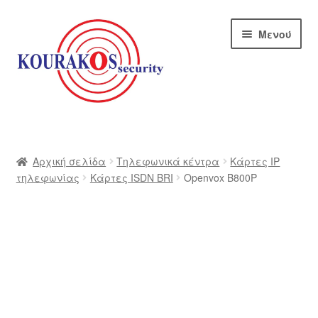
Απευθείας
Μετάβαση
Μενού
μετάβαση
σε
στην
περιεχόμενο
πλοήγηση
Αρχική
Blog
Αρχική σελίδα
Τηλεφωνικά κέντρα
Κάρτες IP
τηλεφωνίας
Κάρτες ISDN BRI
Openvox B800P
Αποστολές
Αρχική – kourakos
Επικοινωνία
Η εταιρία μας