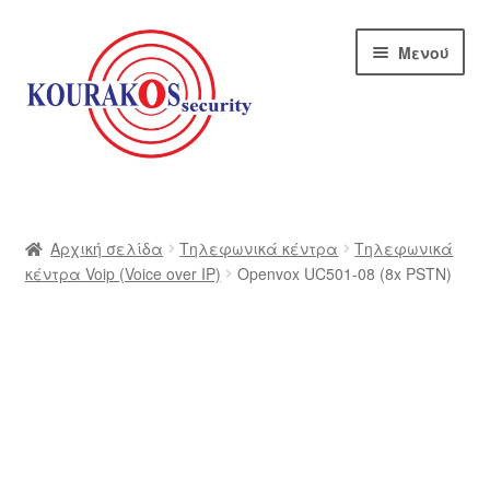
Απευθείας
Μετάβαση
Μενού
μετάβαση
σε
στην
περιεχόμενο
πλοήγηση
Αρχική
Blog
Αρχική σελίδα
Τηλεφωνικά κέντρα
Τηλεφωνικά
κέντρα Voip (Voice over IP)
Openvox UC501-08 (8x PSTN)
Αποστολές
Αρχική – kourakos
Επικοινωνία
Η εταιρία μας