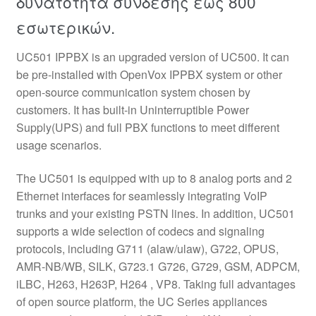
δυνατότητα σύνδεσης έως 800
εσωτερικών.
UC501 IPPBX is an upgraded version of UC500. It can
be pre-installed with OpenVox IPPBX system or other
open-source communication system chosen by
customers. It has built-in Uninterruptible Power
Supply(UPS) and full PBX functions to meet different
usage scenarios.
The UC501 is equipped with up to 8 analog ports and 2
Ethernet interfaces for seamlessly integrating VoIP
trunks and your existing PSTN lines. In addition, UC501
supports a wide selection of codecs and signaling
protocols, including G711 (alaw/ulaw), G722, OPUS,
AMR-NB/WB, SILK, G723.1 G726, G729, GSM, ADPCM,
iLBC, H263, H263P, H264 , VP8. Taking full advantages
of open source platform, the UC Series appliances