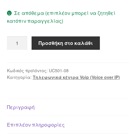
Σε απόθεμα (επιπλέον μπορεί να ζητηθεί
κατόπιν παραγγελίας)
Openvox
Προσθήκη στο καλάθι
UC501-
08
(8x
PSTN)
Κωδικός προϊόντος:
UC501-08
Κατηγορία:
Τηλεφωνικά κέντρα Voip (Voice over IP)
ποσότητα
Περιγραφή
Επιπλέον πληροφορίες