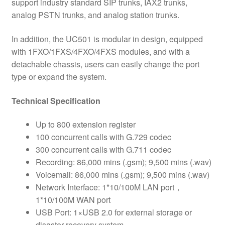
support industry standard SIP trunks, IAX2 trunks,
analog PSTN trunks, and analog station trunks.
In addition, the UC501 is modular in design, equipped
with 1FXO/1FXS/4FXO/4FXS modules, and with a
detachable chassis, users can easily change the port
type or expand the system.
Technical Specification
Up to 800 extension register
100 concurrent calls with G.729 codec
300 concurrent calls with G.711 codec
Recording: 86,000 mins (.gsm); 9,500 mins (.wav)
Voicemail: 86,000 mins (.gsm); 9,500 mins (.wav)
Network Interface: 1*10/100M LAN port，
1*10/100M WAN port
USB Port: 1×USB 2.0 for external storage or
disaster recovery system