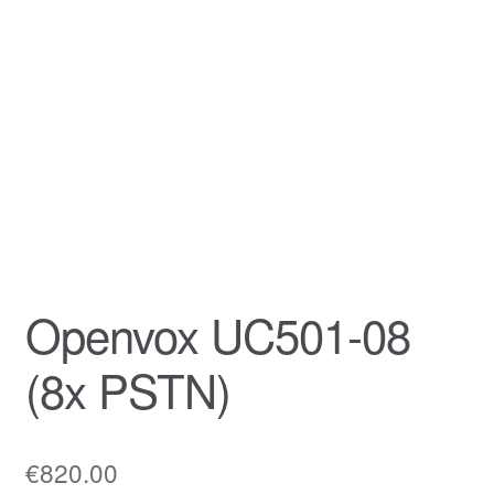
Openvox UC501-08
(8x PSTN)
€
820.00