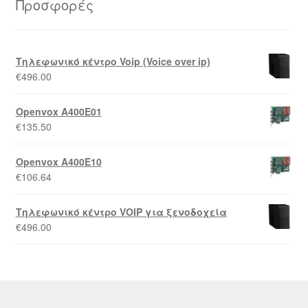
Προσφορές
Τηλεφωνικό κέντρο Voip (Voice over ip)
€
496.00
Openvox A400E01
€
135.50
Openvox A400E10
€
106.64
Τηλεφωνικό κέντρο VOIP για ξενοδοχεία
€
496.00