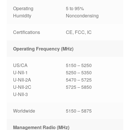
Operating
5 to 95%
Humidity
Noncondensing
Certifications
CE, FCC, IC
Operating Frequency (MHz)
US/CA
5150 – 5250
U-NII-1
5250 – 5350
U-NII-2A
5470 – 5725
U-NII-2C
5725 – 5850
U-NII-3
Worldwide
5150 – 5875
Management Radio (MHz)