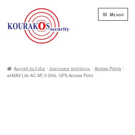
Απευθείας
Μετάβαση
Μενού
μετάβαση
σε
στην
περιεχόμενο
πλοήγηση
Αρχική
Blog
Αρχική σελίδα
Δικτυακά προϊόντα
Access Points
airMAX Lite AC AP, 5 GHz, GPS Access Point
Αποστολές
Αρχική – kourakos
Επικοινωνία
Η εταιρία μας