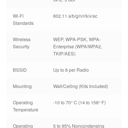
Wi-Fi
802.11 a/b/g/n/r/k/v/ac
Standards
Wireless
WEP, WPA-PSK, WPA-
Security
Enterprise (WPA/WPA2,
TKIP/AES)
BSSID
Up to 8 per Radio
Mounting
Wall/Ceiling (Kits Included)
Operating
-10 to 70° C (14 to 158° F)
Temperature
Operating
5 to 95% Noncondensing