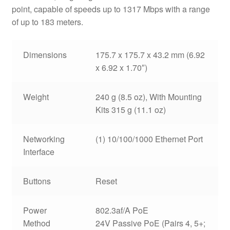
point, capable of speeds up to 1317 Mbps with a range
of up to 183 meters.
Dimensions
175.7 x 175.7 x 43.2 mm (6.92
x 6.92 x 1.70″)
Weight
240 g (8.5 oz), With Mounting
Kits 315 g (11.1 oz)
Networking
(1) 10/100/1000 Ethernet Port
Interface
Buttons
Reset
Power
802.3af/A PoE
Method
24V Passive PoE (Pairs 4, 5+;