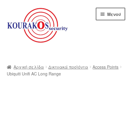
Απευθείας
Μετάβαση
Μενού
μετάβαση
σε
στην
περιεχόμενο
πλοήγηση
Αρχική
Blog
Αρχική σελίδα
Δικτυακά προϊόντα
Access Points
Ubiquiti Unifi AC Long Range
Αποστολές
Αρχική – kourakos
Επικοινωνία
Η εταιρία μας