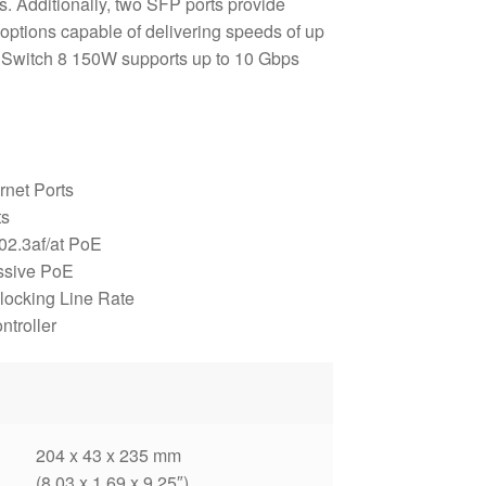
. Additionally, two SFP ports provide
y options capable of delivering speeds of up
 Switch 8 150W supports up to 10 Gbps
rnet Ports
ts
02.3af/at PoE
ssive PoE
locking Line Rate
troller
204 x 43 x 235 mm
(8.03 x 1.69 x 9.25″)