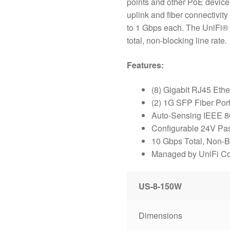
points and other PoE devices
uplink and fiber connectivit
to 1 Gbps each. The UniFi®
total, non-blocking line rate.
Features:
(8) Gigabit RJ45 Ethe
(2) 1G SFP Fiber Por
Auto-Sensing IEEE 8
Configurable 24V Pa
10 Gbps Total, Non-B
Managed by UniFi Con
US-8-150W
Dimensions