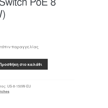
 Switch PoE 8
W)
ατόπιν παραγγελίας
Προσθήκη στο καλάθι
τος:
US-8-150W-EU
tches