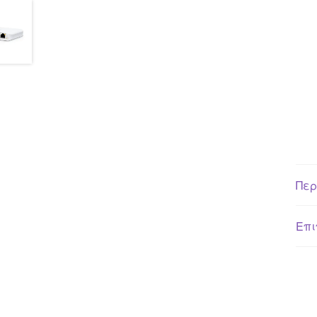
Περ
Επι