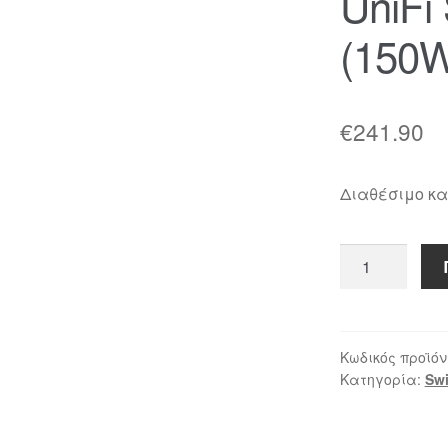
UniFi
(150
€
241.90
Διαθέσιμο κ
UniFi
Switch
PoE
8
(150W)
Κωδικός προϊόν
Κατηγορία:
Swi
ποσότητα