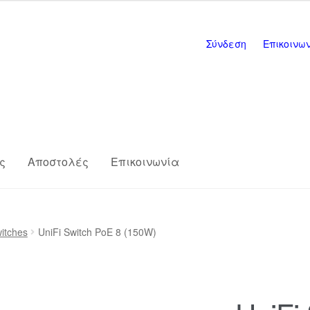
Σύνδεση
Επικοινω
ς
Αποστολές
Επικοινωνία
s
Επικοινωνία
Η εταιρία μας
Καλάθι
itches
UniFi Switch PoE 8 (150W)
ης
Πληρωμές
Σύνδεση