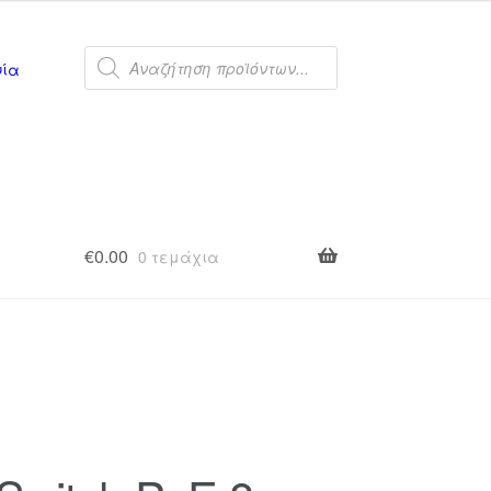
Products
search
νία
€
0.00
0 τεμάχια