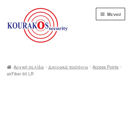
Απευθείας
Μετάβαση
Μενού
μετάβαση
σε
στην
περιεχόμενο
πλοήγηση
Αρχική
Blog
Αρχική σελίδα
Δικτυακά προϊόντα
Access Points
airFiber 60 LR
Αποστολές
Αρχική – kourakos
Επικοινωνία
Η εταιρία μας