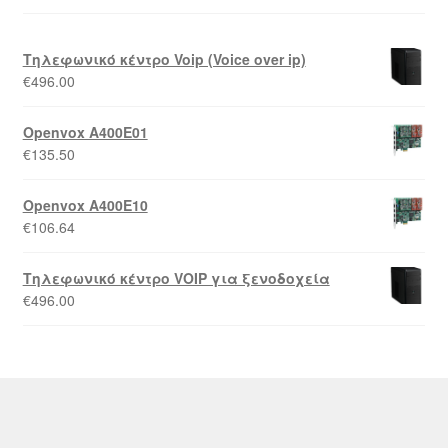
Τηλεφωνικό κέντρο Voip (Voice over ip)
€
496.00
Openvox A400E01
€
135.50
Openvox A400E10
€
106.64
Τηλεφωνικό κέντρο VOIP για ξενοδοχεία
€
496.00