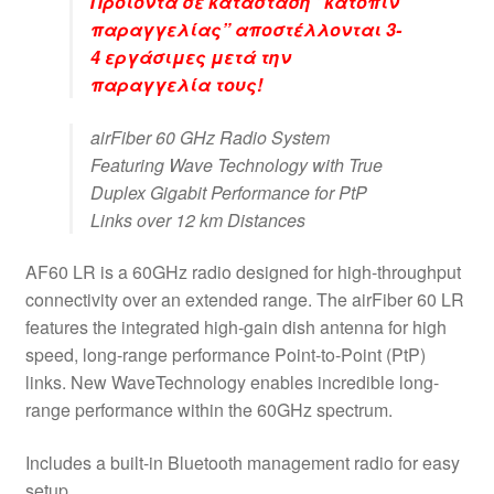
Προϊόντα σε κατάσταση “κατόπιν
παραγγελίας” αποστέλλονται 3-
4 εργάσιμες μετά την
παραγγελία τους!
airFiber 60 GHz Radio System
Featuring Wave Technology with True
Duplex Gigabit Performance for PtP
Links over 12 km Distances
AF60 LR is a 60GHz radio designed for high-throughput
connectivity over an extended range. The airFiber 60 LR
features the integrated high-gain dish antenna for high
speed, long-range performance Point-to-Point (PtP)
links. New WaveTechnology enables incredible long-
range performance within the 60GHz spectrum.
Includes a built-in Bluetooth management radio for easy
setup.